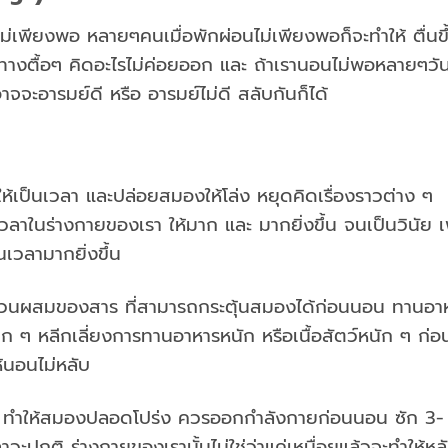
ม่เพียงพอ หลายๆคนเมื่อพักผ่อนไม่เพียงพอก็จะทำให้ ตื่นขึ
งตื้อๆ คิดอะไรไม่ค่อยออก และ ถ้าเรานอนไม่พอหลายๆวั
จจะอารมย์ดี หรือ อารมย์ไม่ดี สลับกันก็ได้
ป็นเวลา และปล่อยสมองให้โล่ง หยุดคิดเรื่องราวต่าง ๆ 
ลาในร่างกายของเรา ให้มาก และ มากยิ่งขึ้น จนเป็นวินัย เพ
เวลามากยิ่งขึ้น
ีส่วนผสมของสาร ที่สามารถกระตุ้นสมองได้ก่อนนอน ทานอา
ก ๆ หลีกเลี่ยงการทานอาหารหนัก หรือเนื้อสัตว์หนัก ๆ ก่อ
้นอนไม่หลับ
งื่อ ทำให้สมองปลอดโปร่ง ควรออกกำลังกายก่อนนอน ซัก 3-
สภาวะปกติ ร่างกายของเรานั้นไม่ใช่ว่าแค่เหนื่อยแล้วจะทำให้หล