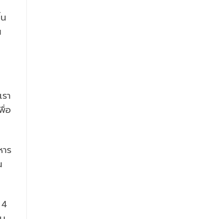
้น
น
เรา
ื่อ
หาร
น
 4
ับ