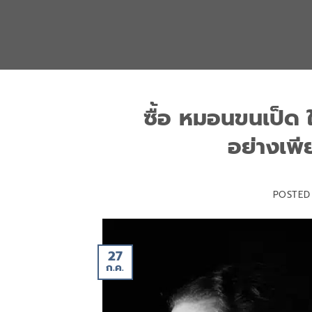
ข้าม
ไป
ยัง
เนื้อหา
ซื้อ หมอนขนเป็ด 
อย่างเพ
POSTE
27
ก.ค.