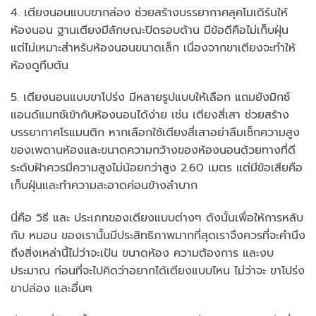
4. เตียงนอนแบบขากล่อง ช่วยสร้างบรรยากาศลุคโมเดิร์นให้
ห้องนอน ฐานเตียงมีลักษณะปิดรอบด้าน มีข้อดีคือไม่เก็บฝุ่น
แต่ไม่เหมาะสำหรับห้องนอนขนาดเล็ก เนื่องจากขาเตียงจะทำให้
ห้องดูทึบตัน
5. เตียงนอนแบบขาโปร่ง มีหลายรูปแบบให้เลือก แถมยังมิกซ์
แอนด์แมทช์เข้ากับห้องนอนได้ง่าย เช่น เตียงสี่เสา ช่วยสร้าง
บรรยากาศโรแมนติก หากเลือกใช้เตียงสี่เสาอย่าลืมเช็กความสูง
ของเพดานห้องและขนาดความกว้างของห้องนอนด้วยทางที่ดี
ระดับฝ้าควรมีความสูงไม่น้อยกว่าสูง 2.60 เมตร แต่มีข้อเสียคือ
เก็บฝุ่นและทำความสะอาดค่อนข้างลำบาก
นี่คือ วิธี และ ประเภทของเตียงแบบต่างๆ ดังนั้นเพื่อให้การหลับ
กับ หมอน ของเรานั้นมีประสิทธิภาพมากที่สุดเราจึงควรที่จะคำนึง
ถึงสิ่งเหล่านี้ไม่ว่าจะเป้น ขนาดห้อง ความต้องการ และงบ
ประมาณ ก่อนที่จะไปคิดว่าอยากได้เตียงแบบไหน ไม่ว่าจะ ขาโปร่ง
ขาปล่อง และอื่นๆ