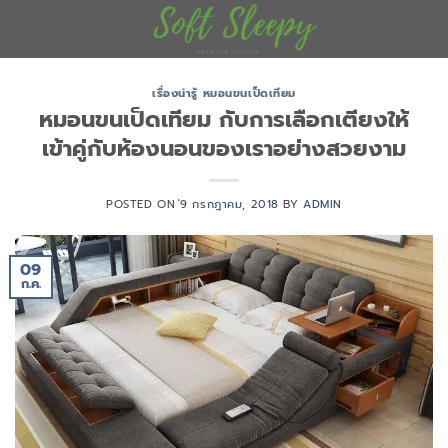
ข้าม
ไป
ยัง
เนื้อหา
เรื่องน่ารู้ หมอนขนเป็ดเทียม
หมอนขนเป็ดเทียม กับการเลือกเตียงให้
เข้าคู่กับห้องนอนของเราอย่างสวยงาม
POSTED ON
่9 กรกฎาคม, 2018
BY
ADMIN
09
ก.ค.