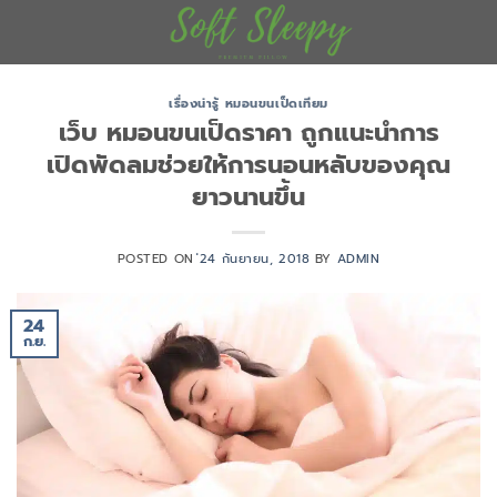
ข้าม
ไป
ยัง
เนื้อหา
เรื่องน่ารู้ หมอนขนเป็ดเทียม
เว็บ หมอนขนเป็ดราคา ถูกแนะนำการ
เปิดพัดลมช่วยให้การนอนหลับของคุณ
ยาวนานขึ้น
POSTED ON
่24 กันยายน, 2018
BY
ADMIN
24
ก.ย.