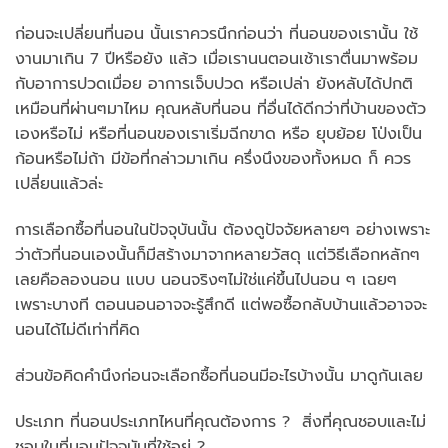
ก่อนจะเปลี่ยนที่นอน นั้นเราควรนึกก่อนว่า ที่นอนของเรานั้น ใช้
งานมาเกิน 7 ปีหรือยัง แล้ว เมื่อเรานนตอนเช้าเราตื่นมาพร้อม
กับอาการปวดเมื่อย อาการเจ็บปวด หรือเปล่า ยังหลับได้ปกติ
เหมือนที่ผ่านๆมาไหม คุณหลับที่นอน ที่อื่นได้ดีกว่าที่บ้านของตัว
เองหรือไม่ หรือที่นอนของเราเริ่มฉีกขาด หรือ ยุบย้อย โป่งเป็น
ก้อนหรือไม่ถ้า มีข้อที่กล่าวมาเกิน ครึ่งนึงของทั้งหมด ก็ ควร
เปลี่ยนแล้วล่ะ
การเลือกซื้อที่นอนในปัจจุบันนั้น ต้องดูปัจจัยหลายๆ อย่างเพราะ
ว่าตัวที่นอนเองนั้นก็มีสร้างมาจากหลายวัสดุ แต่วิธีเลือกหลักๆ
เลยคือลองนอน แบบ นอนจริงๆไม่ใช่แค่ขึ้นไปนอน ๆ เฉยๆ
เพราะบางที ตอนนอนอาจจะรู้สึกดี แต่พอซื้อกลับบ้านแล้วอาจจะ
นอนได้ไม่ดีเท่าที่คิด
ส่วนข้อคิดคำนึงก่อนจะเลือกซื้อที่นอนมีอะไรบ้างนั้น มาดูกันเลย
ประเภท ที่นอนประเภทไหนที่คุณต้องการ ? สิ่งที่คุณชอบและไม่
ชอบในที่นอนปัจจุบันที่ใช้อยู่ ?