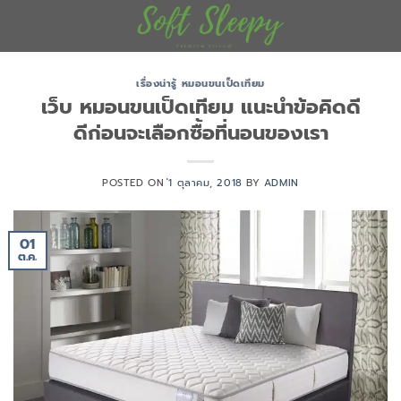
ข้าม
ไป
ยัง
เนื้อหา
เรื่องน่ารู้ หมอนขนเป็ดเทียม
เว็บ หมอนขนเป็ดเทียม แนะนำข้อคิดดี
ดีก่อนจะเลือกซื้อที่นอนของเรา
POSTED ON
่1 ตุลาคม, 2018
BY
ADMIN
01
ต.ค.