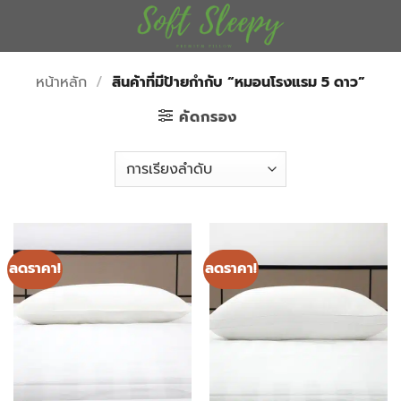
ข้าม
ไป
ยัง
เนื้อหา
หน้าหลัก
/
สินค้าที่มีป้ายกำกับ “หมอนโรงแรม 5 ดาว”
คัดกรอง
ลดราคา!
ลดราคา!