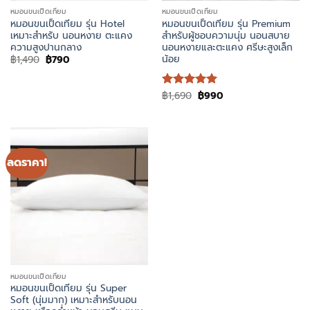
หมอนขนเป็ดเทียม
หมอนขนเป็ดเทียม
หมอนขนเป็ดเทียม รุ่น Hotel
หมอนขนเป็ดเทียม รุ่น Premium
เหมาะสำหรับ นอนหงาย ตะแคง
สำหรับผู้ชอบความนุ่ม นอนสบาย
ความสูงปานกลาง
นอนหงายและตะแคง ศรีษะสูงเล็ก
น้อย
Original
Current
฿
1,490
฿
790
price
price
was:
is:
฿1,490.
฿790.
Original
Current
฿
1,690
฿
990
ให้คะแนน
price
price
5
ตั้งแต่ 1-
was:
is:
5 คะแนน
฿1,690.
฿990.
ลดราคา!
หมอนขนเป็ดเทียม
หมอนขนเป็ดเทียม รุ่น Super
Soft (นุ่มมาก) เหมาะสำหรับนอน