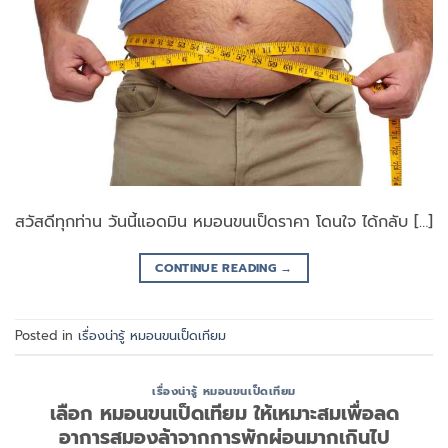
สวัสดีทุกท่าน วันนี้แอดมิน หมอนขนเป็ดราคา โดนใจ ได้กลับ […]
CONTINUE READING
→
Posted in
เรื่องน่ารู้ หมอนขนเป็ดเทียม
เรื่องน่ารู้ หมอนขนเป็ดเทียม
เลือก หมอนขนเป็ดเทียม ให้เหมาะสมเพื่อลด
อาการสมองล้าจากการพักผ่อนมากเกินไป