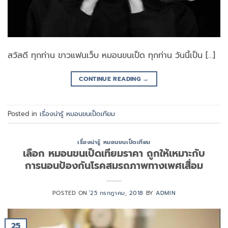
สวัสดี ทุกท่าน ขาวแฟนเว็บ หมอนขนเป็ด ทุกท่าน วันนี้เป็น […]
CONTINUE READING
→
Posted in
เรื่องน่ารู้ หมอนขนเป็ดเทียม
เรื่องน่ารู้ หมอนขนเป็ดเทียม
เลือก หมอนขนเป็ดเทียมราคา ถูกให้เหมาะกับ
การนอนป้องกันโรคสมรถภาพทางเพศเสื่อม
POSTED ON
่25 กรกฎาคม, 2018
BY
ADMIN
25