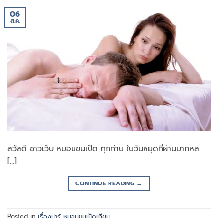
06
ส.ค.
สวัสดี ชาวเว็บ หมอนขนเป็ด ทุกท่าน ในวันหยุดที่ผ่านมากหล
[…]
CONTINUE READING
→
Posted in
เรื่องน่ารู้ หมอนขนเป็ดเทียม