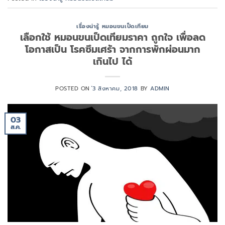
เรื่องน่ารู้ หมอนขนเป็ดเทียม
เลือกใช้ หมอนขนเป็ดเทียมราคา ถูกใจ เพื่อลด
โอกาสเป็น โรคซึมเศร้า จากการพักผ่อนมาก
เกินไป ได้
POSTED ON
่3 สิงหาคม, 2018
BY
ADMIN
03
ส.ค.